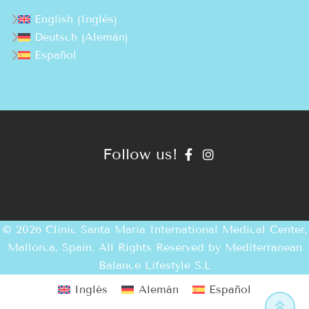
Inglés
English
(
)
Alemán
Deutsch
(
)
Español
Follow us!
© 2026 Clinic Santa Maria International Medical Center,
Mallorca, Spain. All Rights Reserved by
Mediterranean
Balance Lifestyle S.L
Inglés
Alemán
Español