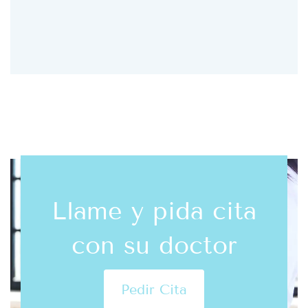
Llame y pida cita
con su doctor
Pedir Cita