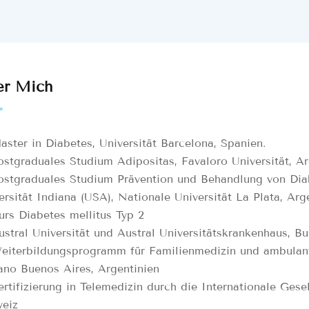
er Mich
aster in Diabetes, Universität Barcelona, Spanien.
ostgraduales Studium Adipositas, Favaloro Universität, Ar
ostgraduales Studium Prävention und Behandlung von Diab
ersität Indiana (USA), Nationale Universität La Plata, Arg
urs Diabetes mellitus Typ 2
ustral Universität und Austral Universitätskrankenhaus, Bu
eiterbildungsprogramm für Familienmedizin und ambulante
iano Buenos Aires, Argentinien
ertifizierung in Telemedizin durch die Internationale Gese
eiz