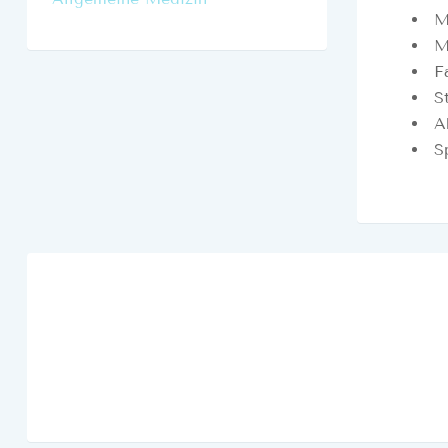
M
M
F
S
A
S