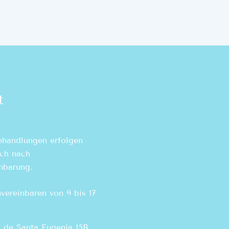
t
ehandlungen erfolgen
ich nach
nbarung.
vereinbaren von 9 bis 17
t de Santa Eugenia 15B