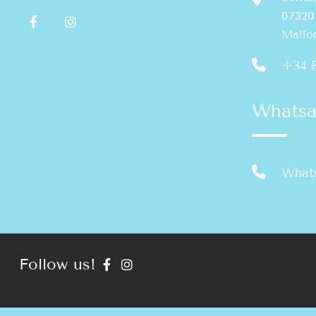
07320
Mallo
+34 8
Whats
What
Follow us!