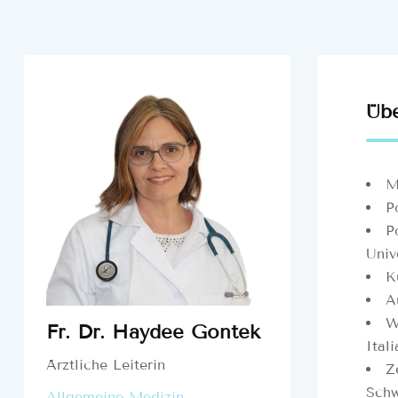
Üb
M
P
P
Univ
K
A
W
Fr. Dr. Haydee Gontek
Ital
Ärztliche Leiterin
Z
Schw
Allgemeine Medizin