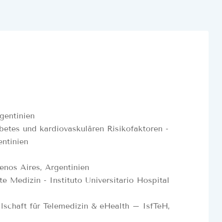
gentinien
etes und kardiovaskulären Risikofaktoren -
entinien
enos Aires, Argentinien
 Medizin - Instituto Universitario Hospital
llschaft für Telemedizin & eHealth – IsfTeH,