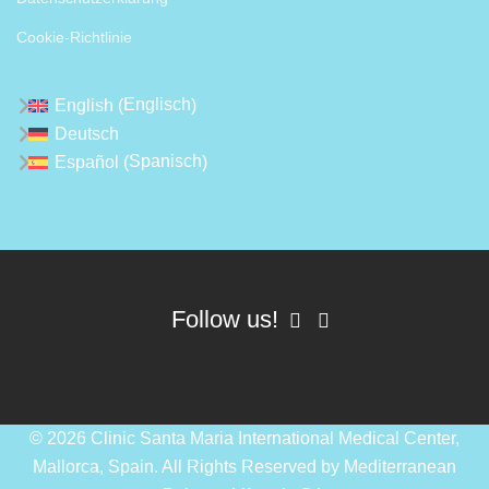
Cookie-Richtlinie
Englisch
English
(
)
Deutsch
Spanisch
Español
(
)
Follow us!
© 2026 Clinic Santa Maria International Medical Center,
Mallorca, Spain. All Rights Reserved by
Mediterranean