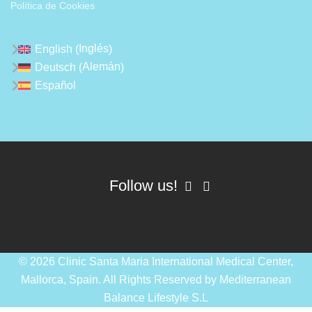
Política de Cookies
Inglés
English
(
)
Alemán
Deutsch
(
)
Español
Follow us!
© 2026 Clinic Santa Maria International Medical Center,
Mallorca, Spain. All Rights Reserved by
Mediterranean
Balance Lifestyle S.L