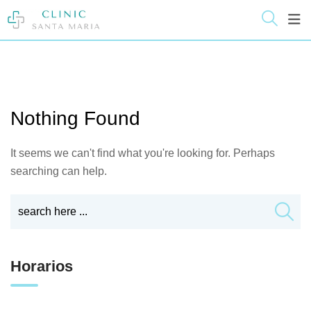
Skip
contenido
to
content
Nothing Found
It seems we can't find what you're looking for. Perhaps
searching can help.
Horarios